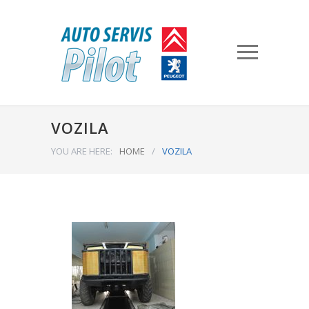
VOZILA
YOU ARE HERE:
HOME
/
VOZILA