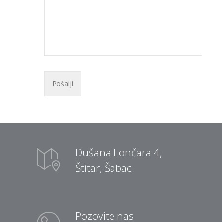
Dušana Lončara 4,
Štitar, Šabac
Pozovite nas