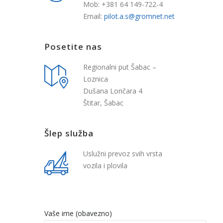
Mob: +381 64 149-722-4
Email:
pilot.a.s@gromnet.net
Posetite nas
Regionalni put Šabac –
Loznica
Dušana Lončara 4
Štitar, Šabac
Šlep služba
Uslužni prevoz svih vrsta
vozila i plovila
Vaše ime (obavezno)